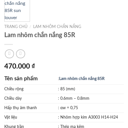
TRANG CHỦ
/
LAM NHÔM CHẮN NẮNG
Lam nhôm chắn nắng 85R
470.000
₫
Tên sản phẩm
:
Lam nhôm chắn nắng 85R
Chiều rộng
: 85 (mm)
Chiều dày
: 0.6mm – 0.8mm
Hấp thụ âm thanh
: αw = 0,75
Vật liệu
: Nhôm hợp kim A3003 H14-H24
Khung trần
: Thép mạ kẽm