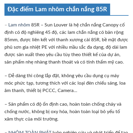
Đặc điểm Lam nhôm chắn nắng 85R
–
Lam nhôm
85R – Sun Louver là hệ chắn nắng Canopy cố
định có độ nghiêng 45 độ, các lam chắn nắng có bản rộng
85mm, được liên kết với thanh xương cài 85R, bề mặt được
phủ sơn gia nhiệt PE với nhiều mầu sắc đa dạng, độ dài lam
được sản xuất theo yêu cầu tùy theo thiết kế của dự án,
sản phẩm nhẹ nhàng thanh thoát và có tính thẩm mỹ cao.
– Dễ dàng thi công lắp đặt, không yêu cầu dụng cụ máy
móc phức tạp, tương thích với các loại đèn chiếu sáng, loa
âm thanh, thiết bị PCCC, Camera…
– Sản phẩm có độ ổn định cao, hoàn toàn chống cháy và
chống nước, không bị oxy hóa, hoàn toàn loại bỏ yếu tố
xâm thực của môi trường.
–
NHÔM TOÀN PHÁT
luôn nghiên cứu và phát triển để tạo