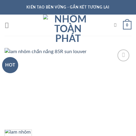
KIẾN TẠO BỀN VỮNG - GẮN KẾT TƯƠNG LAI
0
HOT