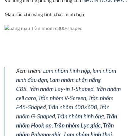
Vui lòng liên hệ phòng bán hàng của
NHÔM TOÀN PHÁT
.
Màu sắc chỉ mang tính chất minh họa
Xem thêm:
Lam nhôm hình hộp
,
lam nhôm
hình đầu đạn
,
Lam nhôm chắn nắng
C85
,
Trần nhôm Lay-in T-Shaped
,
Trần nhôm
cell caro
,
Trần nhôm V-Screen
,
Trần nhôm
F45-Shaped
,
Trần nhôm 600×600
,
Trần
nhôm G-Shaped
,
Trần nhôm hình ống
,
Trần
nhôm Hook on
,
Trần nhôm Lục giác
,
Trần
nhôm Polymorphic
,
Lam nhôm hình thoi
,