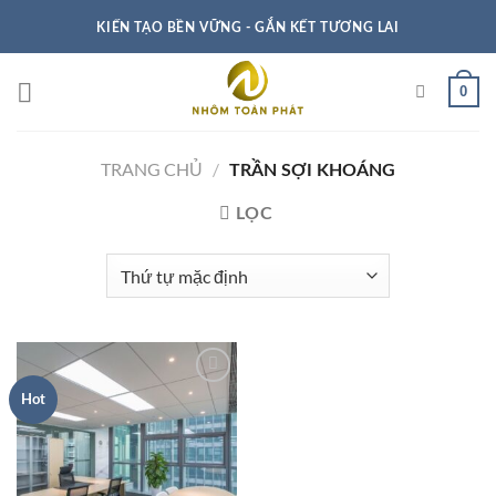
KIẾN TẠO BỀN VỮNG - GẮN KẾT TƯƠNG LAI
0
TRANG CHỦ
/
TRẦN SỢI KHOÁNG
LỌC
Hot