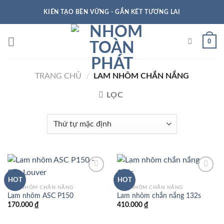
KIẾN TẠO BỀN VỮNG - GẮN KẾT TƯƠNG LAI
0
TRANG CHỦ
/
LAM NHÔM CHẮN NẮNG
LỌC
HOT
HOT
LAM NHÔM CHẮN NẮNG
LAM NHÔM CHẮN NẮNG
Lam nhôm ASC P150
Lam nhôm chắn nắng 132s
170.000
₫
410.000
₫