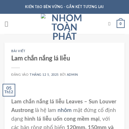
KIẾN TẠO BỀN VỮNG - GẮN KẾT TƯƠNG LAI
0
BÀI VIẾT
Lam chắn nắng lá liễu
ĐĂNG VÀO
THÁNG 12 5, 2025
BỞI
ADMIN
05
Th12
Lam chắn nắng lá liễu Leaves – Sun Louver
Austrong
là hệ lam
nhôm
mặt đứng cố định
dạng
hình lá liễu uốn cong mềm mại
, với
các bản rộng phổ biến
120mm, 150mm và