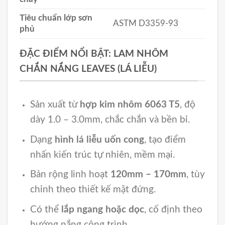
Tiêu chuẩn lớp sơn
ASTM D3359-93
phủ
ĐẶC ĐIỂM NỔI BẬT: LAM NHÔM
CHẮN NẮNG LEAVES (LÁ LIỄU)
Sản xuất từ
hợp kim nhôm 6063 T5
, độ
dày 1.0 – 3.0mm, chắc chắn và bền bỉ.
Dạng
hình lá liễu uốn cong
, tạo điểm
nhấn kiến trúc tự nhiên, mềm mại.
Bản rộng linh hoạt
120mm – 170mm
, tùy
chỉnh theo thiết kế mặt đứng.
Có thể
lắp ngang hoặc dọc
, cố định theo
hướng nắng công trình.