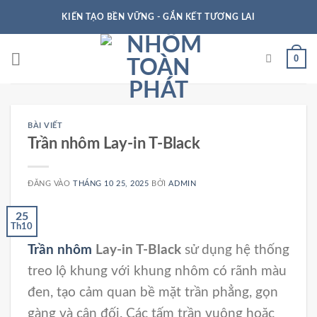
KIẾN TẠO BỀN VỮNG - GẮN KẾT TƯƠNG LAI
0
BÀI VIẾT
Trần nhôm Lay-in T-Black
ĐĂNG VÀO
THÁNG 10 25, 2025
BỞI
ADMIN
25
Th10
Trần nhôm
Lay-in T-Black
sử dụng hệ thống
treo lộ khung với khung nhôm có rãnh màu
đen, tạo cảm quan bề mặt trần phẳng, gọn
gàng và cân đối. Các tấm trần vuông hoặc