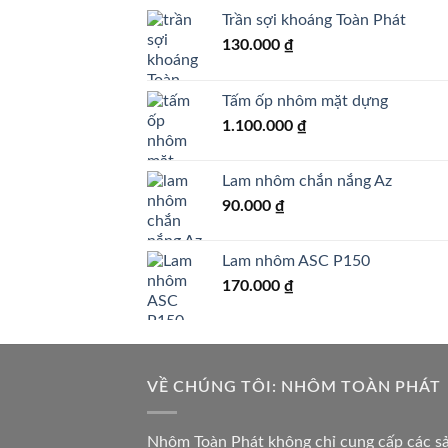
Trần sợi khoáng Toàn Phát
130.000
₫
Tấm ốp nhôm mặt dựng
1.100.000
₫
Lam nhôm chắn nắng Az
90.000
₫
Lam nhôm ASC P150
170.000
₫
VỀ CHÚNG TÔI: NHÔM TOÀN PHÁT
Nhôm Toàn Phát không chỉ cung cấp các s