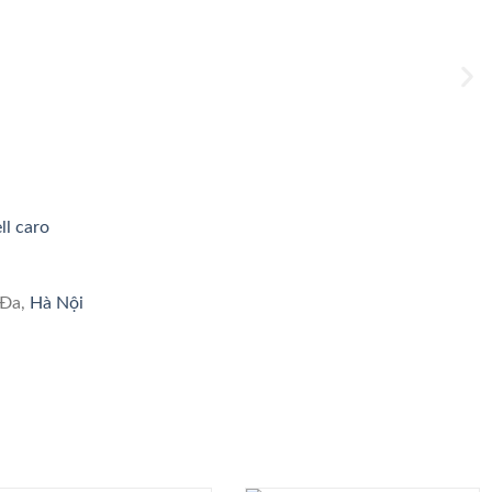
ll caro
 Đa,
Hà Nội