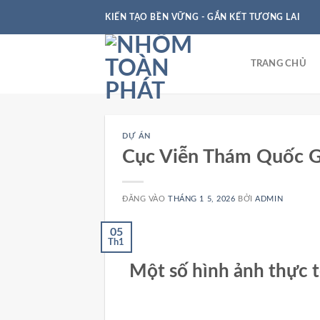
KIẾN TẠO BỀN VỮNG - GẮN KẾT TƯƠNG LAI
TRANG CHỦ
DỰ ÁN
Cục Viễn Thám Quốc G
ĐĂNG VÀO
THÁNG 1 5, 2026
BỞI
ADMIN
05
Th1
Một số hình ảnh thực 