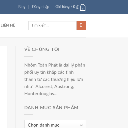
Blog
Đăng nhập
Giỏ hàng /
0
₫
0
LIÊN HỆ
VỀ CHÚNG TÔI
Nhôm Toàn Phát l
à đại lý phân
phối uy tín khắp các tỉnh
thành từ các thương hiệu lớn
như :
Alcorest, Austrong,
Hunterdouglas…
DANH MỤC SẢN PHẨM