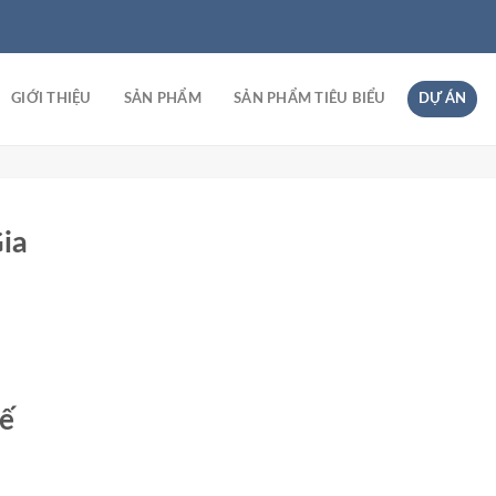
GIỚI THIỆU
SẢN PHẨM
SẢN PHẨM TIÊU BIỂU
DỰ ÁN
ia
tế