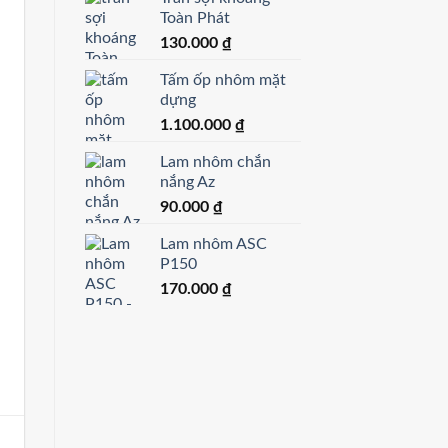
Toàn Phát
130.000
₫
Tấm ốp nhôm mặt
dựng
1.100.000
₫
Trần nhôm Toàn Phát
Lam nhôm chắn
nắng Az
Trần nhôm Caro
Xem thêm »
90.000
₫
100×100
Lam nhôm ASC
Xem thêm »
P150
170.000
₫